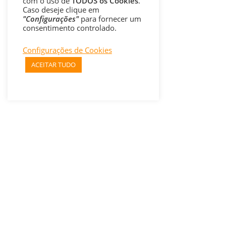
com o uso de
TODOS os Cookies
.
Caso deseje clique em
"Configurações"
para fornecer um
consentimento controlado.
Configurações de Cookies
ACEITAR TUDO
ACOMPANHE
O 