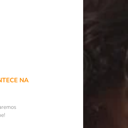
NTECE NA
caremos
he!