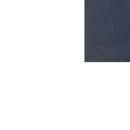
QUE
ACONTECE NA
I